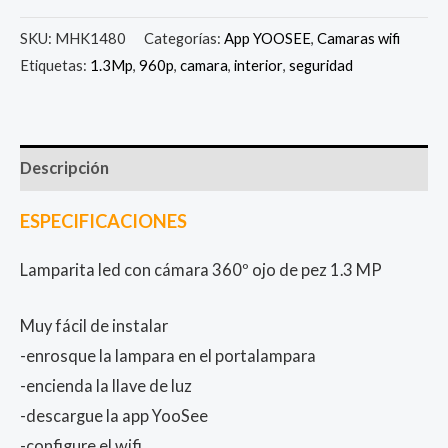
SKU:
MHK1480
Categorías:
App YOOSEE
,
Camaras wifi
Etiquetas:
1.3Mp
,
960p
,
camara
,
interior
,
seguridad
Descripción
ESPECIFICACIONES
Lamparita led con cámara 360º ojo de pez 1.3 MP
Muy fácil de instalar
-enrosque la lampara en el portalampara
-encienda la llave de luz
-descargue la app YooSee
-configure el wifi