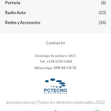
Porteria
(6)
Radio Auto
(23)
Redes y Accesorios
(36)
Contacto
Domingo Aramburu 1811
Tel: +598 2209 5008
098 44 3 8 35
WhatsApp:
pctecno.com.uy | Todos los derechos reservados 2022
Facebook
Instagram