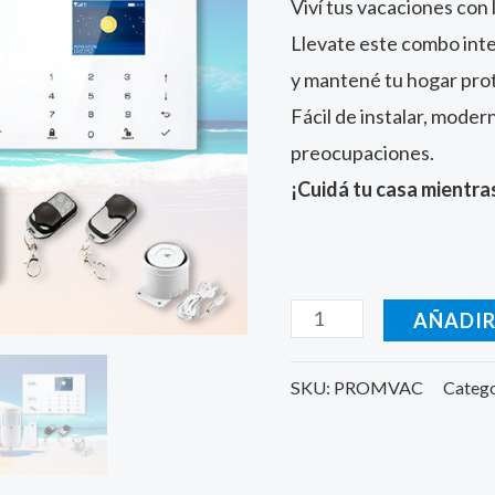
Viví tus vacaciones con 
cantidad
Llevate este combo int
y mantené tu hogar prot
Fácil de instalar, moder
preocupaciones.
¡Cuidá tu casa mientra
AÑADIR
SKU:
PROMVAC
Categ