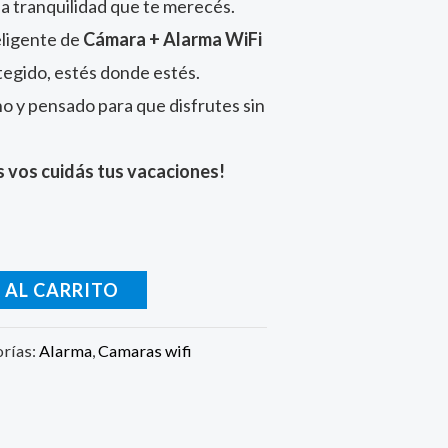
la tranquilidad que te merecés.
eligente de
Cámara + Alarma WiFi
egido, estés donde estés.
no y pensado para que disfrutes sin
s vos cuidás tus vacaciones!
 AL CARRITO
orías:
Alarma
,
Camaras wifi