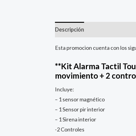
Descripción
Esta promocion cuenta con los sig
**Kit Alarma Tactil To
movimiento + 2 control
Incluye:
– 1 sensor magnético
– 1 Sensor pir interior
– 1 Sirena interior
-2 Controles