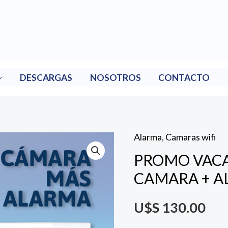
DESCARGAS
NOSOTROS
CONTACTO
Alarma
,
Camaras wifi
PROMO
PROMO VACA
VACACIONES!!!
CAMARA
CAMARA + A
+
U$S
130.00
ALARMA
WIFI