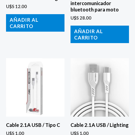
intercomunicador
U$S
12.00
bluetooth para moto
U$S
28.00
AÑADIR AL
CARRITO
AÑADIR AL
CARRITO
Cable 2.1A USB / Tipo C
Cable 2.1A USB / Lighting
U$S
1.00
U$S
1.00