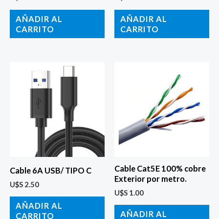
AÑADIR AL
AÑADIR AL
CARRITO
CARRITO
Cable Cat5E 100% cobre
Cable 6A USB/ TIPO C
Exterior por metro.
U$S
2.50
U$S
1.00
AÑADIR AL
AÑADIR AL
CARRITO