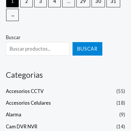
1
2
3
4
…
29
30
31
→
Buscar
BUSCAR
Categorias
Accesorios CCTV
(55)
Accesorios Celulares
(18)
Alarma
(9)
Cam DVR NVR
(14)