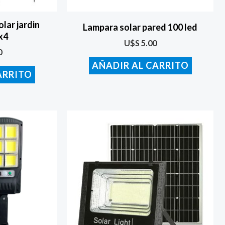
lar jardin
Lampara solar pared 100 led
x4
U$S
5.00
0
AÑADIR AL CARRITO
ARRITO