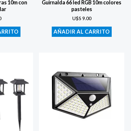
ras 10m con
Guirnalda 66 led RGB 10m colores
lar
pasteles
0
U$S
9.00
ARRITO
AÑADIR AL CARRITO