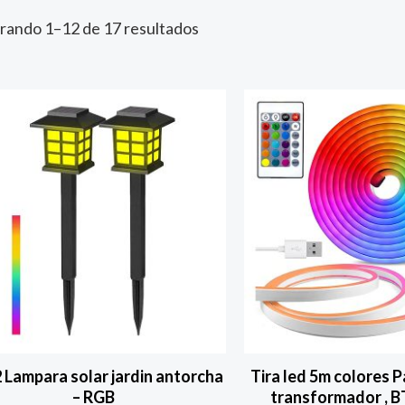
rando 1–12 de 17 resultados
2 Lampara solar jardin antorcha
Tira led 5m colores P
– RGB
transformador , B