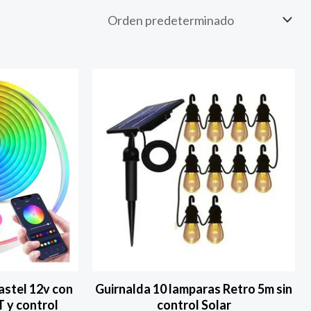
astel 12v con
Guirnalda 10 lamparas Retro 5m sin
T y control
control Solar