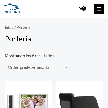
Ir
MAI
al
ME
contenido
Inicio
/ Porteria
Porteria
Mostrando los 6 resultados