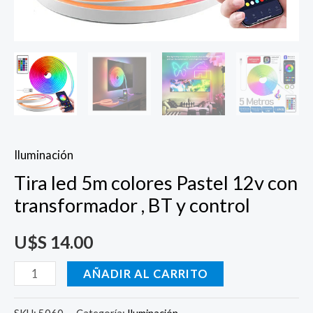
cantidad
Iluminación
Tira led 5m colores Pastel 12v con
transformador , BT y control
U$S
14.00
AÑADIR AL CARRITO
SKU:
5060
Categoría:
Iluminación