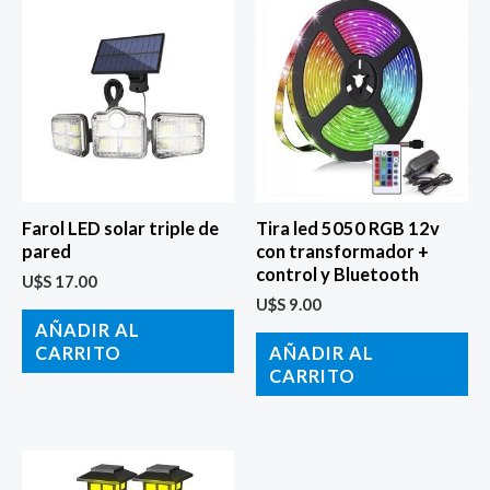
Farol LED solar triple de
Tira led 5050 RGB 12v
pared
con transformador +
control y Bluetooth
U$S
17.00
U$S
9.00
AÑADIR AL
CARRITO
AÑADIR AL
CARRITO