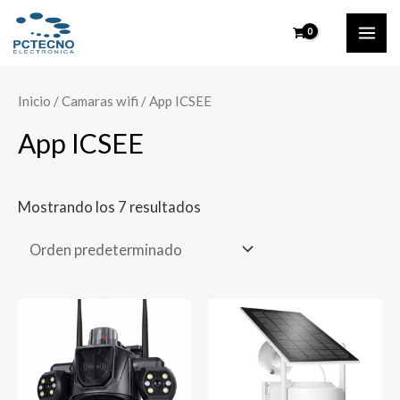
Ir
MAI
al
ME
contenido
Inicio
/
Camaras wifi
/ App ICSEE
App ICSEE
Mostrando los 7 resultados