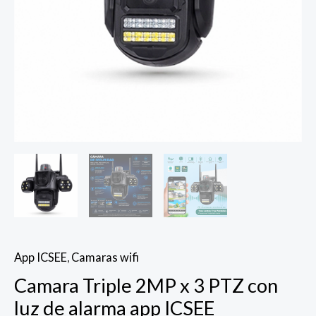
cantidad
App ICSEE
,
Camaras wifi
Camara Triple 2MP x 3 PTZ con
luz de alarma app ICSEE