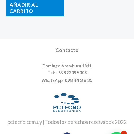
AÑADIR AL
CARRITO
Contacto
Domingo Aramburu 1811
Tel: +598 2209 5008
098 44 3 8 35
WhatsApp:
pctecno.com.uy | Todos los derechos reservados 2022
Facebook
Instagram
1