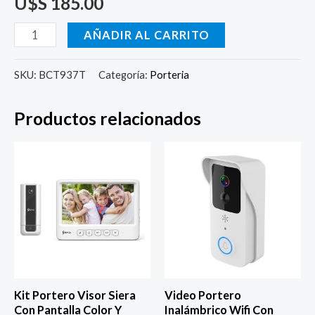
U$S
185.00
AÑADIR AL CARRITO
SKU:
BCT937T
Categoría:
Porteria
Productos relacionados
Kit Portero Visor Siera
Video Portero
Con Pantalla Color Y
Inalámbrico Wifi Con