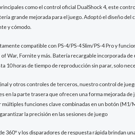
rincipales como el control oficial DualShock 4, este cont
tería grande mejorada para el juego. Adoptó el diseño del
nte y cómodo.
ctamente compatible con PS-4/PS-4 Slim/PS-4 Pro y funcion
d of War, Fornite y más. Batería recargable incorporada d
a 10 horas de tiempo de reproducción sin parar, solo nece
inal y otros controles de terceros, nuestro control de jue
 en la parte trasera que ofrecen una forma mejorada de j
múltiples funciones clave combinadas en un botón (M1/M2)
arantizar la precisión en las sesiones de juego
de 360° y los disparadores de respuesta rápida brindan un