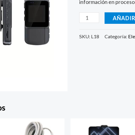
información en proceso 
cantidad
AÑADIR
SKU:
L18
Categoría:
Ele
os