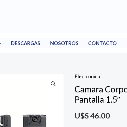
DESCARGAS
NOSOTROS
CONTACTO
Electronica
Camara
Camara Corpo
Corporal
1080P
Pantalla 1.5″
WiFi
U$S
46.00
Pantalla
1.5"