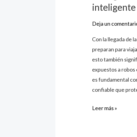
inteligente
Deja un comentari
Con la llegada de l
preparan para viaja
esto también signi
expuestos a robos e
es fundamental con
confiable que prote
Leer más »