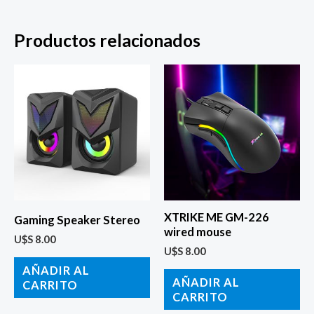
Productos relacionados
XTRIKE ME GM-226
Gaming Speaker Stereo
wired mouse
U$S
8.00
U$S
8.00
AÑADIR AL
AÑADIR AL
CARRITO
CARRITO