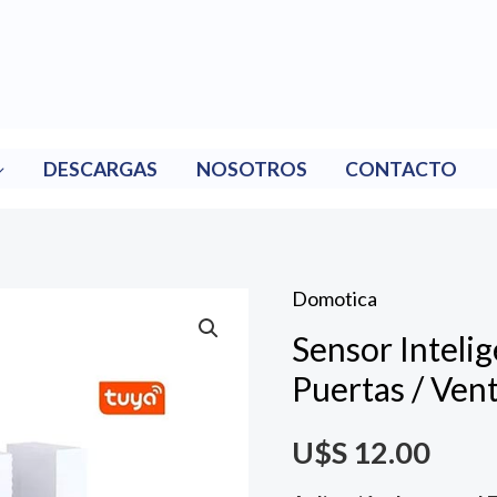
DESCARGAS
NOSOTROS
CONTACTO
Domotica
Sensor
Sensor Inteli
Inteligente
De
Puertas / Ven
Apertura
U$S
12.00
Puertas
/