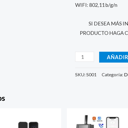
WIFI: 802,11 b/g/n
SI DESEA MÁS 
PRODUCTO HAGA CL
AÑADIR
SKU:
S001
Categoría:
D
os