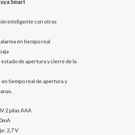
 Tuya Smart
ón inteligente con otros
 alarma en tiempo real
baja
 estado de apertura y cierre de la
r en tiempo real de apertura y
tanas.
V 2 pilas AAA
160mA
je: 2,7 V