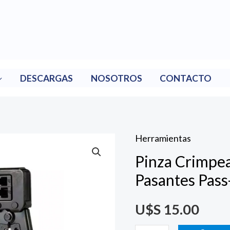
DESCARGAS
NOSOTROS
CONTACTO
Herramientas
Pinza
Pinza Crimpea
Crimpeadora
Fichas
Pasantes Pass
Rj45
U$S
15.00
Ez
Pasantes