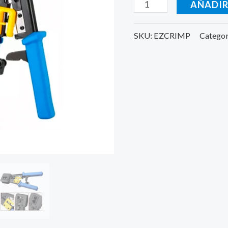
AÑADIR
Pass-
through
SKU:
EZCRIMP
Categor
cantidad