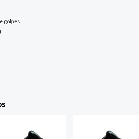
e golpes
)
os