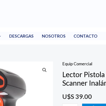
DESCARGAS
NOSOTROS
CONTACTO
Equip Comercial
Lector
Lector Pistol
Pistola
Código
Scanner Inalá
Barras
U$S
39.00
Scanner
Inalámbrico