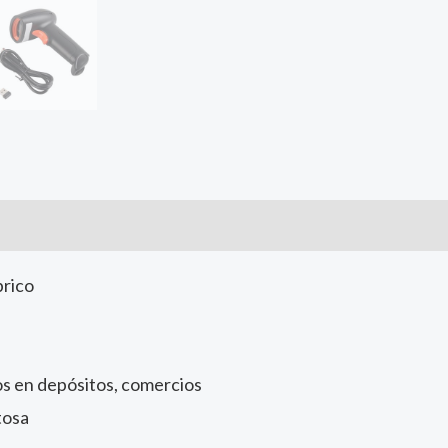
brico
os en depósitos, comercios
tosa