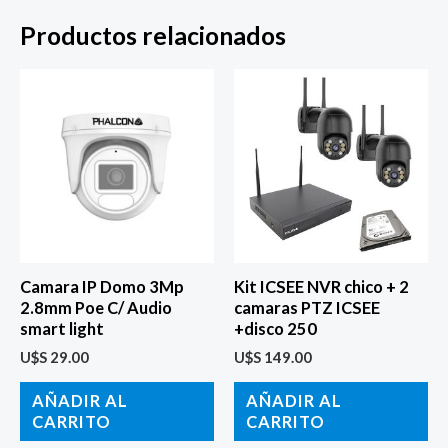
Productos relacionados
Camara IP Domo 3Mp
Kit ICSEE NVR chico + 2
2.8mm Poe C/ Audio
camaras PTZ ICSEE
smart light
+disco 250
U$S
29.00
U$S
149.00
AÑADIR AL
AÑADIR AL
CARRITO
CARRITO