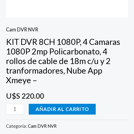
cable
de
18m
Cam DVR NVR
c/u
KIT DVR 8CH 1080P, 4 Camaras
y
1080P 2mp Policarbonato, 4
2
rollos de cable de 18m c/u y 2
tranformadores,
tranformadores, Nube App
Nube
Xmeye –
App
Xmeye
U$S
220.00
-
cantidad
AÑADIR AL CARRITO
Categoría:
Cam DVR NVR