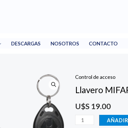
DESCARGAS
NOSOTROS
CONTACTO
Control de acceso
Llavero
Llavero MIFA
MIFARE
grabable
U$S
19.00
x5
cantidad
AÑADIR