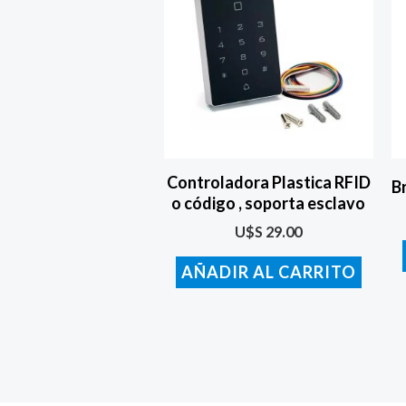
Controladora Plastica RFID
B
o código , soporta esclavo
U$S
29.00
AÑADIR AL CARRITO