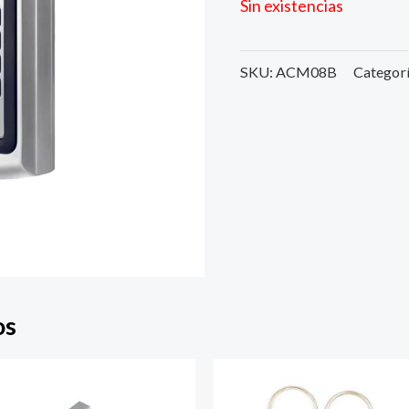
Sin existencias
SKU:
ACM08B
Categor
os