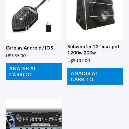
Subwoofer 12″ max pot
Carplay Android / IOS
1200w 200w
U$S
55.00
U$S
132.00
AÑADIR AL
AÑADIR AL
CARRITO
CARRITO