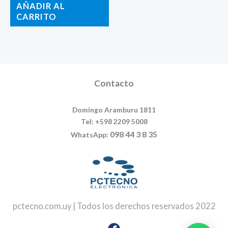
AÑADIR AL
CARRITO
Contacto
Domingo Aramburu 1811
Tel: +598 2209 5008
098 44 3 8 35
WhatsApp:
pctecno.com.uy | Todos los derechos reservados 2022
Facebook
Instagram