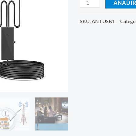
AÑADIR
cantidad
SKU:
ANTUSB1
Catego