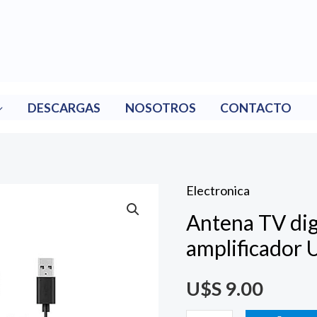
DESCARGAS
NOSOTROS
CONTACTO
Electronica
Antena
Antena TV dig
TV
digital
amplificador 
con
U$S
9.00
amplificador
USB