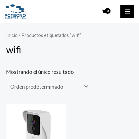
Ir
MAI
al
ME
contenido
Inicio
/ Productos etiquetados “wifi”
wifi
Mostrando el único resultado