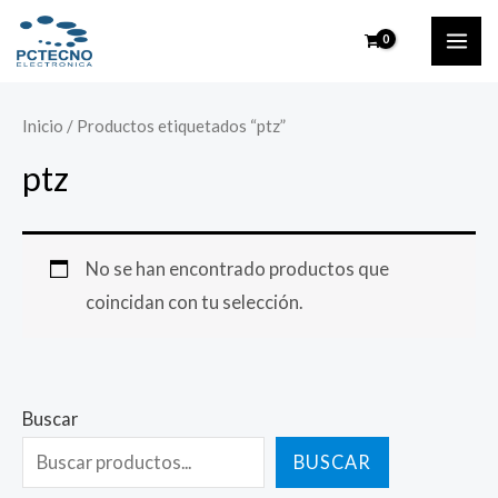
Ir
MAI
al
ME
contenido
Inicio
/ Productos etiquetados “ptz”
ptz
No se han encontrado productos que
coincidan con tu selección.
Buscar
BUSCAR