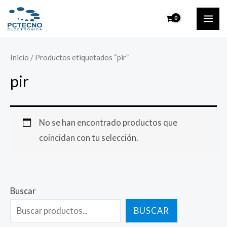
Ir
MAI
al
ME
contenido
Inicio
/ Productos etiquetados “pir”
pir
No se han encontrado productos que
coincidan con tu selección.
Buscar
BUSCAR