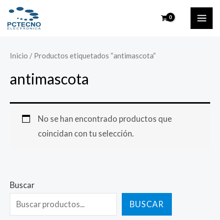
Ir
MAI
al
ME
contenido
Inicio
/ Productos etiquetados “antimascota”
antimascota
No se han encontrado productos que
coincidan con tu selección.
Buscar
BUSCAR