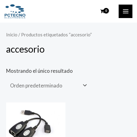
Ir
MAI
al
ME
contenido
Inicio
/ Productos etiquetados “accesorio”
accesorio
Mostrando el único resultado