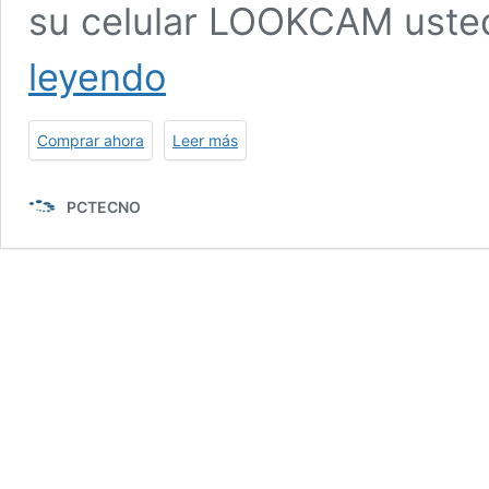
su celular LOOKCAM uste
Camara
leyendo
Oculta
cargador
USB
Comprar ahora
Leer más
Lookcam
PCTECNO